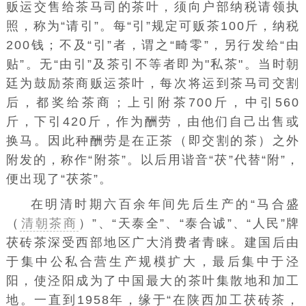
贩运交售给茶马司的茶叶，须向户部纳税请领执
照，称为“请引”。每“引”规定可贩茶100斤，纳税
200钱；不及“引”者，谓之“畸零”，另行发给“由
贴”。无“由引”及茶引不等者即为"私茶"。当时朝
廷为鼓励茶商贩运茶叶，每次将运到茶马司交割
后，都奖给茶商；上引附茶700斤，中引560
斤，下引420斤，作为酬劳，由他们自己出售或
换马。因此种酬劳是在正茶（即交割的茶）之外
附发的，称作“附茶”。以后用谐音“茯”代替“附”，
便出现了“茯茶”。
在明清时期六百余年间先后生产的“马合盛
（
清朝茶商
）”、“天泰全”、“泰合诚”、“人民”牌
茯砖茶深受西部地区广大消费者青睐。建国后由
于集中公私合营生产规模扩大，最后集中于泾
阳，使泾阳成为了中国最大的茶叶集散地和加工
地。一直到1958年，缘于“在陕西加工茯砖茶，