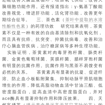
脑细胞功能作用。还有报道指出：γ-氨基丁酸能
改善视觉，增进肝功能，活化肾功能，改善
更年
期综合征
等。 三、茶色素（
茶叶中提取的水溶
性酚性色素
）的药理功效 研究结果表明，茶黄
素不仅是一种有效的
自由基清除剂
和
抗氧化剂
，
而且具有抗癌、抗突变、抑菌抗病毒、改善和治
疗心脑血管疾病，治疗糖尿病等多种生理功能。
实验证明，茶黄素对肉毒芽孢杆菌、肠类杆
菌、
金黄色葡萄球菌
、荚膜杆菌、腊样芽孢杆菌
有明显的抗菌作用。抗菌作用与黑茶不易馊变有
必然的关系。 茶黄素具有显著的抗凝、促进纤
溶、防止血小板黏附聚集、抑制动脉
平滑肌细胞
增生的作用，降低高脂动物血清中甘油三酯、
低
密度脂蛋白
，提高血清中
高密度脂蛋白
，并对
ace酶具有显著抑制作用和降压效果。 四、天
然富硒茶（
硒元素含量远高于其它茶叶的茶
）的