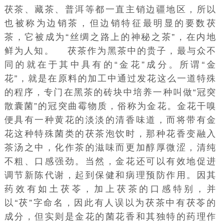
茯茶、藏茶、普洱等都一直主销边疆地区，所以
也被称为边销茶，但边销特征最明显的要数茯
茶，它被成为“丝绸之路上的神秘之茶”，在内地
鲜为人知。 茯茶作为黑茶中的贵子，最与众不
同的就在于其中具有的“金花”成分。所谓“金
花”，就是在原料的加工中通过发花这么一道特殊
的程序，专门在黑茶的砖块中培养一种叫做“
冠突
散囊菌
”的冠突曲霉物质，俗称为金花。金花干嗅
便具有一种黄花的淡淡的清香味道，而将带有金
花这种特殊菌类的茯茶泡饮时，那种花香变融入
茶汤之中，化作茶的滋味而更加醇厚微涩，清纯
不粗、口感强劲。当然，金花还可以有效地促进
调节新陈代谢，起到保健和病理预防作用。因其
药效有如土茯苓，加上茯茶的口感特别，并
以“茯”字命名，因此有人误以为茯茶中有茯苓的
成分，但实则是金花的菌花香和其独特的药理作