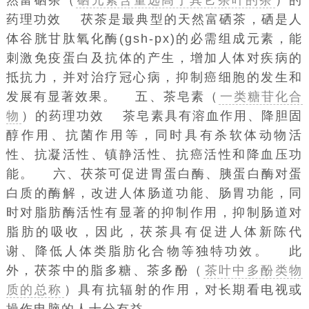
药理功效 茯茶是最典型的天然富硒茶，硒是人
体
谷胱甘肽
氧化酶(gsh-px)的必需组成元素，能
刺激免疫蛋白及抗体的产生，增加人体对疾病的
抵抗力，并对治疗冠心病，抑制癌细胞的发生和
发展有显著效果。 五、茶皂素（
一类糖苷化合
物
）的药理功效 茶皂素具有溶血作用、降胆固
醇作用、抗菌作用等，同时具有杀软体动物活
性、抗凝活性、镇静活性、抗癌活性和降血压功
能。 六、茯茶可促进胃蛋白酶、
胰蛋白酶
对蛋
白质的酶解，改进人体肠道功能、肠胃功能，同
时对脂肪酶活性有显著的抑制作用，抑制肠道对
脂肪的吸收，因此，茯茶具有促进人体新陈代
谢、降低人体类脂肪化合物等独特功效。 此
外，茯茶中的脂多糖、茶多酚（
茶叶中多酚类物
质的总称
）具有抗辐射的作用，对长期看电视或
操作电脑的人十分有益。