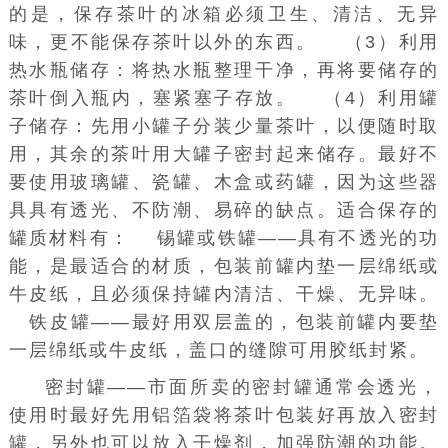
的是，保存茶叶的冰箱必须卫生、清洁、无异
味，更不能保存茶叶以外的东西。 （3）利用
热水瓶储存：将热水瓶整理干净，再将要储存的
茶叶倒入瓶内，塞紧塞子存放。 （4）利用罐
子储存：先用小罐子分装少量茶叶，以便随时取
用，其余的茶叶用大罐子密封起来储存。最好不
要使用玻璃罐、瓷罐、木盒或药罐，因为这些器
具具有透光、不防潮、易碎的缺点。适合保存的
罐质材料有： 锡罐或铁罐——具有不透光的功
能，是最适合的材质，包装前罐内垫一层绵纸或
牛皮纸，且必须保持罐内清洁、干燥、无异味。
铁皮罐——最好用双层盖的，包装前罐内要垫
一层绵纸或牛皮纸，盖口的缝隙可用胶纸封紧。
密封罐——市面所卖的密封罐通常会透光，
使用时最好先用铝箔袋将茶叶包装好再放入密封
罐，另外也可以放入干燥剂，加强防潮的功能。