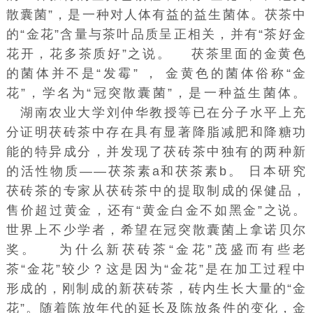
散囊菌”，是一种对人体有益的益生菌体。茯茶中
的“金花”含量与茶叶品质呈正相关，并有“茶好金
花开，花多茶质好”之说。 茯茶里面的金黄色
的菌体并不是“发霉” ， 金黄色的菌体俗称“金
花”，学名为“冠突散囊菌”，是一种益生菌体。
湖南农业大学
刘仲华教授等已在分子水平上充
分证明茯砖茶中存在具有显著降脂减肥和降糖功
能的特异成分，并发现了茯砖茶中独有的两种新
的活性物质——茯茶素a和茯茶素b。 日本研究
茯砖茶的专家从茯砖茶中的提取制成的保健品，
售价超过黄金，还有“黄金白金不如黑金”之说。
世界上不少学者，希望在冠突散囊菌上拿
诺贝尔
奖
。 为什么新茯砖茶“金花”茂盛而有些老
茶“金花”较少？这是因为“金花”是在加工过程中
形成的，刚制成的新茯砖茶，砖内生长大量的“金
花”。随着陈放年代的延长及陈放条件的变化，金