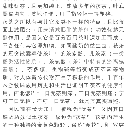
甜味犹存，且更加纯正。陈放多年的茯茶，叶底
黑褐均匀，质地稍硬，用手指轻轻一捏即碎。
茯茶之所以有与其它茶类不一样的特点，且比市
面上减肥茶（
用来消减肥胖的茶剂
）功效优越无
副作用，是因为它是百分百用茶叶深加工而成，
不含任何其它添加物。如同酸奶的益生菌，茯茶
的冠突散囊霉使茶叶中的茶多酚、儿茶素（
一类
酚类活性物质
）、茶氨酸（
茶叶中特有的游离氨
基酸
）、茶多糖、生物碱等衍变成茯茶素等物
质，对人体新陈代谢产生了积极的作用。千百年
来游牧民族用历史和生活也证明了茯茶的健康作
用。西北谚语“一日无茶则滞，三日无茶则痛；宁
可三日无粮，不可一日无茶”。就是其真实写照。
因以前在伏天加工，被称为“伏茶”，又因其口
感及药效似土茯苓，故称为“茯茶”。茯茶内产生
的一种独特的金黄色颗粒，俗称“金花”，即“冠突