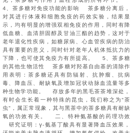
4、茶多糖对免疫功能的影响 茶多糖分离后，
对其进行体液和细胞免疫的药效实验，结果显
示，均有明显的增强双相免疫的作用，同时有降
低血糖、血清胆固醇及
甘油三酯
的趋势，这对于
老年退化性疾病，如糖尿病、
心血管疾病
的防治
具有重要的意义，同时针对老年人机体抵抗力的
下降，也可使其免疫力有所提高。 5、茶多糖
的其他
生物活性
茶多糖对
羟基自由基
的清除作
用表明：茶多糖还具有防辐射、抗肿瘤、抗病
毒、降血压、耐缺氧及增加冠状动脉血流量等多
种生物学功能。 存放多年的黑毛茶茶堆深处，
有时会生长着一种特殊的昆虫，我们称之为“茶
虫”，属正常现象，其与黑茶中的茶多糖具有耐缺
氧的功效有关。 二、特种氨基酸的药理功效
研究证明：
γ-氨基丁酸
具有显著降血压效果，
还能改善大脑血液循环，增加氧气供给，改善大