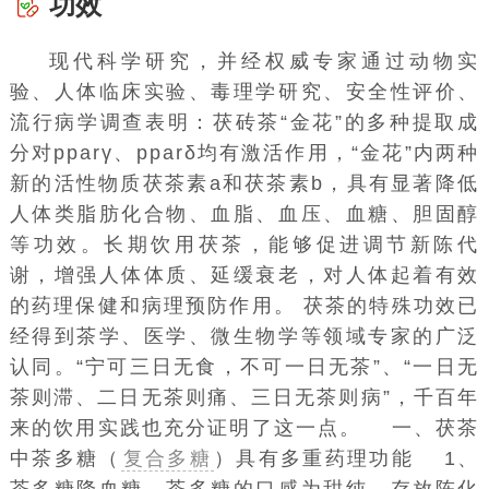
功效
现代科学研究，并经权威专家通过动物实
验、人体临床实验、毒理学研究、
安全性评价
、
流行病学调查表明：茯砖茶“金花”的多种提取成
分对pparγ、pparδ均有激活作用，“金花”内两种
新的活性物质茯茶素a和茯茶素b，具有显著降低
人体类脂肪化合物、血脂、血压、血糖、胆固醇
等功效。长期饮用茯茶，能够促进调节新陈代
谢，增强人体体质、延缓衰老，对人体起着有效
的药理保健和病理预防作用。 茯茶的特殊功效已
经得到茶学、医学、微生物学等领域专家的广泛
认同。“宁可三日无食，不可一日无茶”、“一日无
茶则滞、二日无茶则痛、三日无茶则病”，千百年
来的饮用实践也充分证明了这一点。 一、茯茶
中茶多糖（
复合多糖
）具有多重药理功能 1、
茶多糖降血糖 茶多糖的口感为甜纯，存放陈化