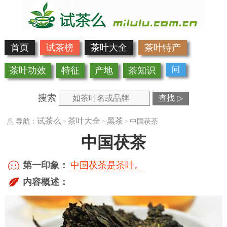
首页
试茶榜
茶叶大全
茶叶特产
问
茶叶功效
特征
产地
茶知识
搜索
查找 ▷
试茶么
茶叶大全
黑茶
导航：
中国茯茶
>
>
>
中国茯茶
第一印象：
中国茯茶是茶叶。
内容概述：