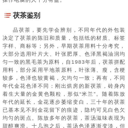
茯茶鉴别
品茯茶，要先学会辨别，不同年代的外包装
决定了茯茶的陈旧和质量，包括纸的材质、标签
字样、商标等；另外，早期茯茶用料十分考究，
大部分选用叶片大、叶张肥厚、色泽黑褐油润均
匀一致的黑毛茶为原料，自1983年后，茯茶拼配
用料，部分采用平地茶原料，叶张薄、瘦，含梗
较多，色泽也较黄褐，欠均匀一致；再有，不同
年代金花色泽不同：刚出烘房的新茯茶，砖身内
着生大量的金黄色颗粒，形似“米兰”。随着陈放
年代的延长，金花逐步萎缩变白，三十年的茯茶
已基本见不到金花留下的痕迹，隐约可见白色欠
均匀的斑点。陈放多年的茯茶，茶汤滋味表现为
甜醇爽滑。十几泡之后，茶汤色泽逐渐变淡，但