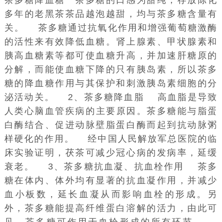
多年的老黑茶茶品越泡越甜，均与茶多糖含量有
关。 茶多糖通过抗氧化作用和增强
葡萄糖激酶
的活性来有效降低血糖。
肾上腺素
、甲状腺素和
胰高血糖素等都可使血糖升高，并加速肝糖原的
分解，而能使血糖下降的只有胰岛素，所以茶多
糖的降血糖作用与其保护和刺激胰岛素细胞的分
泌活动关。 2、茶多糖降血脂 高血脂是导致
人类
心脑血管疾病
的主要原因。茶多糖能与脂蛋
白酶结合、促进动脉壁脂蛋白酶而起到抗
动脉粥
样硬化
的作用。 经
中国人民解放军总医院
的临
床实验证明，茯茶可减少冠心病的发病率，延缓
衰老。 3、茶多糖抗血凝、抗血栓作用 茶多
糖在体内、体外均有显著的抗血凝作用，并减少
血小板数，延长血凝从而影响血栓的形成。另
外，茶多糖能提高
纤维蛋白溶解
的活力，由此可
见，茶多糖可作用于
血栓形成
的所有环节。