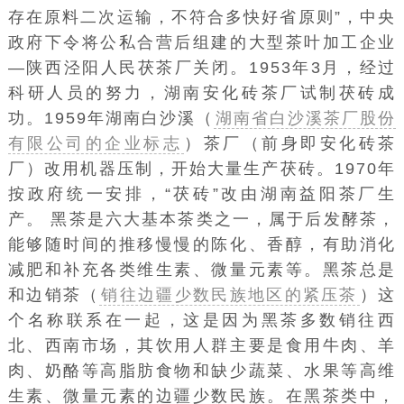
存在原料二次运输，不符合多快好省原则”，中央
政府下令将公私合营后组建的大型茶叶加工企业
―陕西泾阳人民茯茶厂关闭。1953年3月，经过
科研人员的努力，湖南安化砖茶厂试制茯砖成
功。1959年湖南白沙溪（
湖南省白沙溪茶厂股份
有限公司的企业标志
）茶厂（前身即安化砖茶
厂）改用机器压制，开始大量生产茯砖。1970年
按政府统一安排，“茯砖”改由湖南益阳茶厂生
产。 黑茶是六大基本茶类之一，属于后发酵茶，
能够随时间的推移慢慢的陈化、香醇，有助消化
减肥和补充各类维生素、微量元素等。黑茶总是
和边销茶（
销往边疆少数民族地区的紧压茶
）这
个名称联系在一起，这是因为黑茶多数销往西
北、西南市场，其饮用人群主要是食用牛肉、羊
肉、奶酪等高脂肪食物和缺少蔬菜、水果等高维
生素、微量元素的边疆少数民族。在黑茶类中，