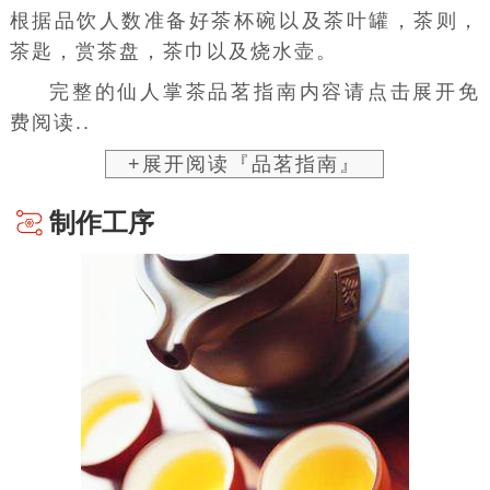
根据品饮人数准备好茶杯碗以及
茶叶罐
，
茶则
，
茶匙
，赏
茶盘
，
茶巾
以及烧水壶。
完整的仙人掌茶品茗指南内容请点击展开免
费阅读..
+展开阅读『品茗指南』
制作工序