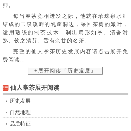
师。
每当春茶竞相迸发之际，他就在
珍珠泉
水汇
结成的玉泉溪畔的
乳窟
洞边，采回茶树的嫩叶，
运用熟练的制茶技术，制出扁形如掌、清香滑
熟、饮之清芬、舌有余甘的名茶。
完整的仙人掌茶历史发展内容请点击展开免
费阅读..
+展开阅读『历史发展』
仙人掌茶展开阅读
历史发展
自然地理
品质特征