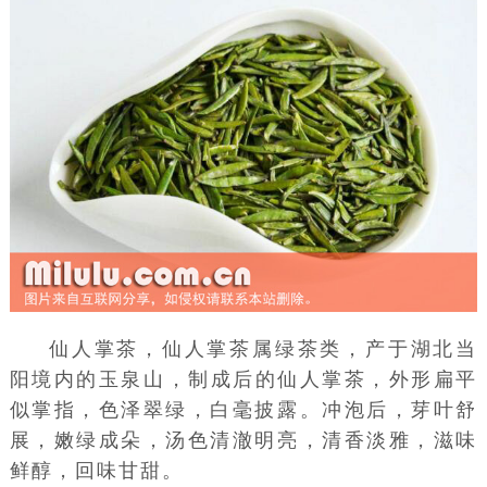
仙人掌茶，仙人掌茶属
绿茶
类，产于
湖北
当
阳
境内的
玉泉山
，制成后的仙人掌茶，外形扁平
似掌指，色泽翠绿，白毫披露。
冲泡
后，芽叶舒
展，嫩绿成朵，汤色清澈明亮，清香淡雅，滋味
鲜醇，回味甘甜。