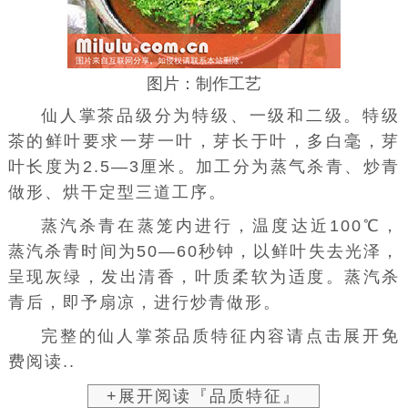
图片：制作工艺
仙人掌茶品级分为特级、一级和二级。特级
茶的鲜叶要求一芽一叶，芽长于叶，多
白毫
，芽
叶长度为2.5—3厘米。加工分为蒸气杀青、炒青
做形、烘干定型三道工序。
蒸汽杀青在蒸笼内进行，温度达近100℃，
蒸汽杀青时间为50—60秒钟，以鲜叶失去光泽，
呈现灰绿，发出清香，叶质柔软为适度。蒸汽杀
青后，即予扇凉，进行炒青做形。
完整的仙人掌茶品质特征内容请点击展开免
费阅读..
+展开阅读『品质特征』