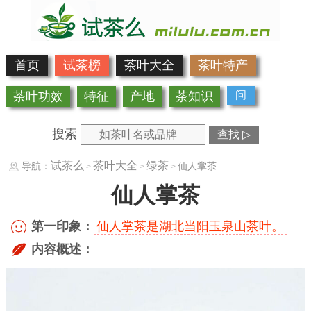
首页
试茶榜
茶叶大全
茶叶特产
问
茶叶功效
特征
产地
茶知识
搜索
查找 ▷
试茶么
茶叶大全
绿茶
导航：
仙人掌茶
>
>
>
仙人掌茶
第一印象：
仙人掌茶是湖北当阳玉泉山茶叶。
内容概述：