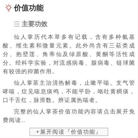
价值功能
主要功效
仙人掌历代本草多有记载，含有多种氨基
酸、维生素和微量元素。此外尚含有三萜类成
分、抱壁莲、角蒂仙及绿原酸、黄酮等活性成
分。经科学实验，对流感病毒、腺病毒、链球菌
有较强的抑菌作用。
仙人掌茶主治清热解毒，止嗽平喘。支气管
哮喘，症见喘息痰鸣，不能平卧，咯吐黄稠痰，
口干舌红，脉滑数。辨证属热喘者。
完整的仙人掌茶价值功能内容请点击展开免
费阅读..
+展开阅读『价值功能』