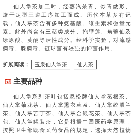
仙人掌茶加工时，经蒸汽杀青、炒青做形、
焙干定型三道工序加工而成。历代本草多有记
载，仙人掌茶含有多种氨基酸、维生素和微量元
素。此外尚含有三萜类成分、抱壁莲、角蒂仙及
绿原酸、黄酮等活性成分。经科学实验，对流感
病毒、腺病毒、链球菌有较强的抑菌作用。
扩展阅读：
玉泉仙人掌茶
仙人茶
主要品种
仙人掌系列茶叶包括
尼松
牌仙人掌
葛根茶
、
仙人掌
菊花茶
、仙人掌
熏衣草茶
、仙人掌
绞股兰
茶
、仙人掌苦丁茶、仙人掌
金银花茶
、仙人掌
茶
包
、仙人掌罐装茶，它是根据中国医药学原理，
按照卫生部既食又药食品的规定，选择天然植物