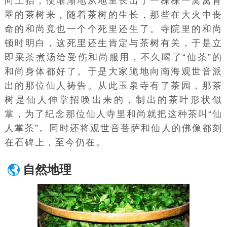
向上抬，便渐渐地从地里长出了一株株一窝窝青
翠的茶树来，随着茶树的生长，那些在大火中丧
命的和尚竟也一个个死里还生了。寺院里的和尚
顿时明白，这死里还生肯定与茶树有关，于是立
即采茶煮汤给受伤和尚服用，不久喝了“仙茶”的
和尚身体都好了。于是大家跪地向南海观世音派
出的那位仙人祷告。从此玉泉寺有了茶园，那茶
树是仙人伸掌招唤出来的，制出的茶叶形状似
掌，为了纪念那位仙人寺里和尚就把这种茶叫“仙
人掌茶”。同时还将观世音菩萨和仙人的佛像都刻
在石碑上，至今仍在。
自然地理