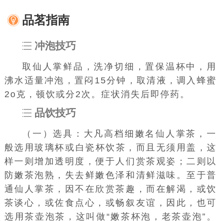
品茗指南
冲泡技巧
取仙人掌鲜品，洗净切细，置保温杯中，用
沸水适量冲泡，置闷15分钟，取清液，调入蜂蜜
2o克，顿饮或分2次。症状消失后即停药。
品饮技巧
（一）选具：大凡高档细嫩名仙人掌茶，一
般选用
玻璃杯
或
白瓷杯
饮茶，而且无须用盖，这
样一则增加透明度，便于人们赏茶观姿；二则以
防嫩茶泡熟，失去鲜嫩色泽和清鲜滋味。至于普
通仙人掌茶，因不在欣赏茶趣，而在解渴，或饮
茶谈心，或佐食点心，或畅叙友谊，因此，也可
选用茶壶泡茶，这叫做“嫩茶杯泡，老茶壶泡”。