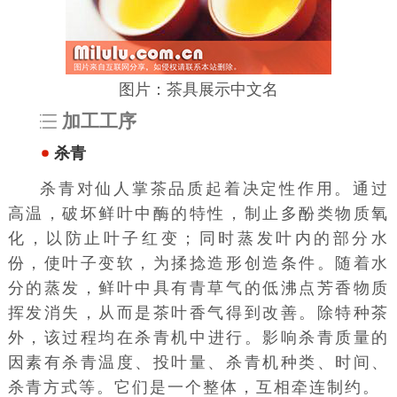
图片：茶具展示中文名
加工工序
杀青
杀青对仙人掌茶品质起着决定性作用。通过
高温，破坏鲜叶中酶的特性，制止
多酚类
物质氧
化，以防止叶子红变；同时蒸发叶内的部分水
份，使叶子变软，为揉捻造形创造条件。随着水
分的蒸发，鲜叶中具有青草气的低沸点芳香物质
挥发消失，从而是茶叶香气得到改善。除特种茶
外，该过程均在
杀青机
中进行。影响杀青质量的
因素有杀青温度、投叶量、杀青机种类、时间、
杀青方式等。它们是一个整体，互相牵连制约。