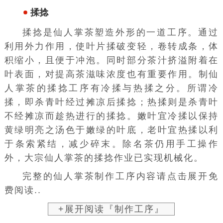
揉捻
揉捻是仙人掌茶塑造外形的一道工序。通过
利用外力作用，使叶片揉破变轻，卷转成条，体
积缩小，且便于冲泡。同时部分茶汁挤溢附着在
叶表面，对提高茶滋味浓度也有重要作用。制仙
人掌茶的揉捻工序有冷揉与热揉之分。所谓冷
揉，即杀青叶经过摊凉后揉捻；热揉则是杀青叶
不经摊凉而趁热进行的揉捻。嫩叶宜冷揉以保持
黄绿明亮之汤色于嫩绿的叶底，老叶宜热揉以利
于条索紧结，减少碎末。除名茶仍用手工操作
外，大宗仙人掌茶的揉捻作业已实现机械化。
完整的仙人掌茶制作工序内容请点击展开免
费阅读..
+展开阅读『制作工序』