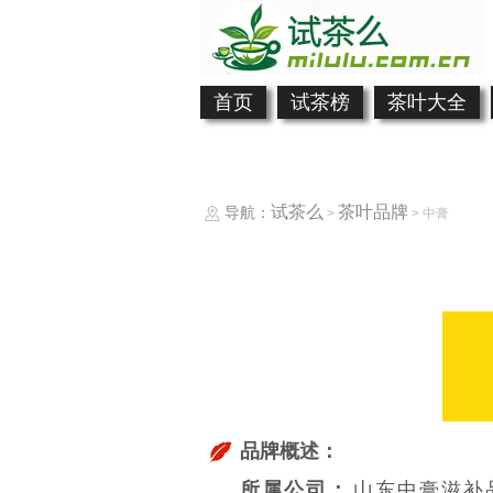
首页
试茶榜
茶叶大全
试茶么
茶叶品牌
导航：
>
> 中膏
品牌概述：
所属公司：
山东中膏滋补