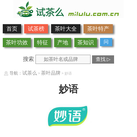
首页
试茶榜
茶叶大全
茶叶特产
问
茶叶功效
特征
产地
茶知识
搜索
查找 ▷
试茶么
茶叶品牌
导航：
>
> 妙语
妙语