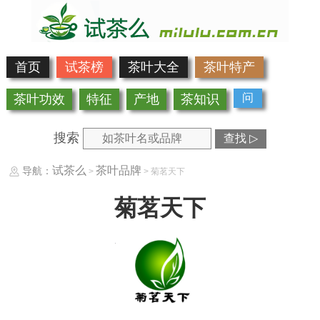
首页
试茶榜
茶叶大全
茶叶特产
问
茶叶功效
特征
产地
茶知识
搜索
查找 ▷
试茶么
茶叶品牌
导航：
>
> 菊茗天下
菊茗天下