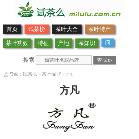
首页
试茶榜
茶叶大全
茶叶特产
问
茶叶功效
特征
产地
茶知识
搜索
查找 ▷
试茶么
茶叶品牌
导航：
>
> 方凡
方凡