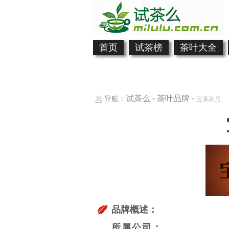
首页
试茶榜
茶叶大全
试茶么
茶叶品牌
导航：
>
> 宝承家居
品牌概述：
所属公司：