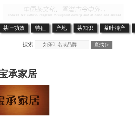
茶叶功效
特征
产地
茶知识
茶叶特产
搜索
查找 ▷
宝承家居