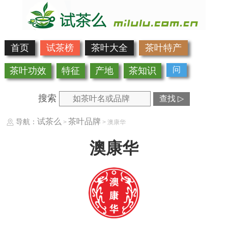
首页
试茶榜
茶叶大全
茶叶特产
问
茶叶功效
特征
产地
茶知识
搜索
查找 ▷
试茶么
茶叶品牌
导航：
>
> 澳康华
澳康华